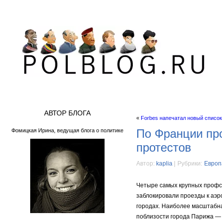
АВТОР БЛОГА
«
Forbes напечатал новый списо
По Франции пр
Фомицкая Ирина, ведущая блога о политике
протестов
Автор:
kaplia
|
Рубрики:
Европ
Четыре самых крупных профс
заблокировали проезды к аэр
городах. Наиболее масштабна
поблизости города Парижа —