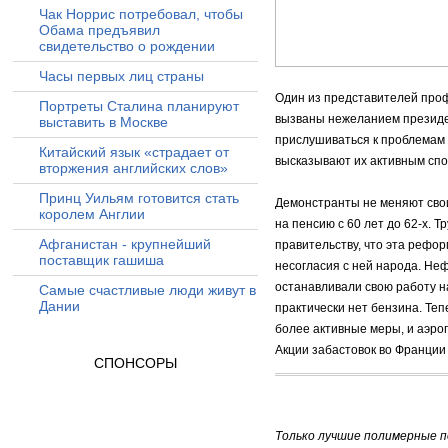
Чак Норрис потребовал, чтобы
Обама предъявил
свидетельство о рождении
Часы первых лиц страны
Один из представителей проф
Портреты Сталина планируют
вызваны нежеланием президе
выставить в Москве
прислушиваться к проблемам 
Китайский язык «страдает от
высказывают их активным сп
вторжения английских слов»
Принц Уильям готовится стать
Демонстранты не меняют свои
королем Англии
на пенсию с 60 лет до 62-х. 
Афганистан - крупнейший
правительству, что эта рефо
поставщик гашиша
несогласия с ней народа. Н
останавливали свою работу на
Самые счастливые люди живут в
Дании
практически нет бензина. Те
более активные меры, и аэро
Акции забастовок во Франции
СПОНСОРЫ
Только лучшие полимерные 