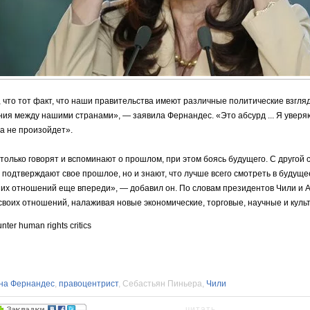
что тот факт, что наши правительства имеют различные политические взгля
я между нашими странами», — заявила Фернандес. «Это абсурд ... Я уверяю
да не произойдет».
только говорят и вспоминают о прошлом, при этом боясь будущего. С другой 
 подтверждают свое прошлое, но и знают, что лучше всего смотреть в будуще
их отношений еще впереди», — добавил он. По словам президентов Чили и 
своих отношений, налаживая новые экономические, торговые, научные и куль
ter human rights critics
на Фернандес
,
правоцентрист
, Себастьян Пиньера,
Чили
читать