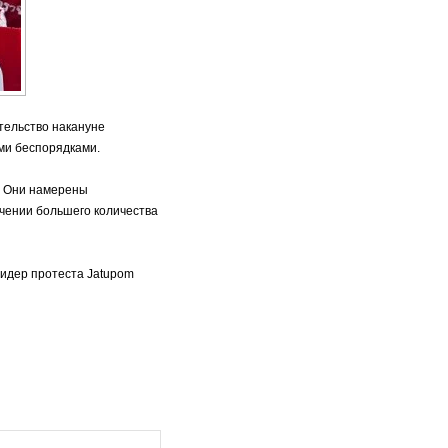
тельство накануне
ми беспорядками.
. Они намерены
чении большего количества
лидер протеста Jatupom