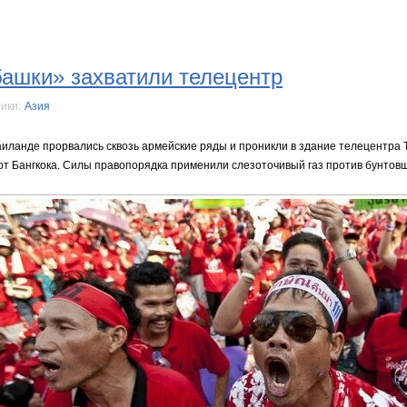
ашки» захватили телецентр
ики:
Азия
иланде прорвались сквозь армейские ряды и проникли в здание телецентра T
от Бангкока. Силы правопорядка применили слезоточивый газ против бунтовщ