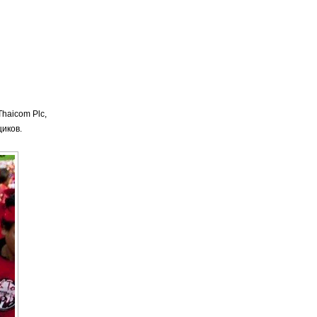
haicom Plс,
иков.