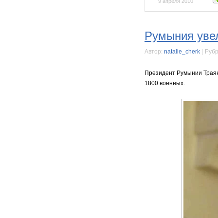
9 апреля 2010
Румыния увел
Автор:
natalie_cherk
|
Рубр
Президент Румынии Траян 
1800 военных.