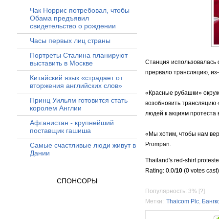
Чак Норрис потребовал, чтобы
Обама предъявил
свидетельство о рождении
Часы первых лиц страны
Портреты Сталина планируют
Станция использовалась 
выставить в Москве
прервало трансляцию, из
Китайский язык «страдает от
вторжения английских слов»
«Красные рубашки» окруж
Принц Уильям готовится стать
возобновить трансляцию 
королем Англии
людей к акциям протеста в
Афганистан - крупнейший
поставщик гашиша
«Мы хотим, чтобы нам вер
Prompan.
Самые счастливые люди живут в
Дании
Thailand's red-shirt prote
Rating: 0.0/
10
(0 votes cast)
СПОНСОРЫ
Популярность: 3%
[?]
Метки:
Thaicom Plс
,
Бангк