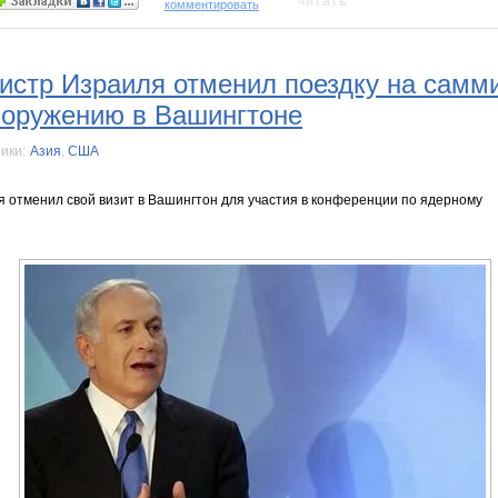
читать
комментировать
стр Израиля отменил поездку на самми
зоружению в Вашингтоне
ики:
Азия
,
США
 отменил свой визит в Вашингтон для участия в конференции по ядерному