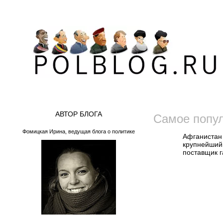
АВТОР БЛОГА
Самое попу
Фомицкая Ирина, ведущая блога о политике
Афганистан 
крупнейший
поставщик 