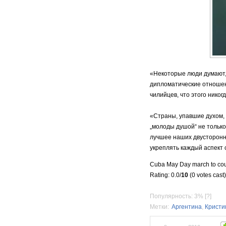
«Некоторые люди думают, 
дипломатические отношени
чилийцев, что этого никог
«Страны, упавшие духом, 
„молоды душой“ не только
лучшее наших двусторонн
укреплять каждый аспект 
Cuba May Day march to coun
Rating: 0.0/
10
(0 votes cast)
Популярность: 3%
[?]
Метки:
Аргентина
,
Кристи