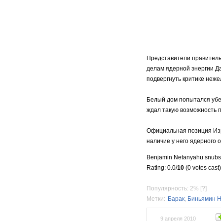
Представители правитель
делам ядерной энергии Да
подвергнуть критике неж
Белый дом попытался убед
ждал такую возможность 
Официальная позиция Изра
наличие у него ядерного 
Benjamin Netanyahu snubs
Rating: 0.0/
10
(0 votes cast)
Популярность: 2%
[?]
Метки:
Барак
,
Биньямин Н
9 апреля 2010