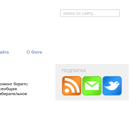
сайта
О блоге
ПОДПИСКА
онконг борется за
Дмитрий Медведев,
Королеве Елизаве
сеобщее
возможно, будет
исполнилось 84 
збирательное право
баллотироваться на
второй срок