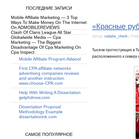
ПОСЛЕДНИЕ ЗАПИСИ
Mobile Affiliate Marketing — 3 Top
Ways To Make Money On The Internet
«Красные руб
On ADMOBILEREVIEWS
Clash Of Clans League All Star
Автор:
natalie_cherk
|
Рубр
Globalwide Media — Cpa
Marketing — The Biggest
Disadvantage Of Cpa Marketing On
Тысячи протестующих в Та
Cpa Inspect
расположенного к северу 
Mobile Affiliate Program Adwool
First CPA affiliate networks
advertising companies reviews
and another instruction
www.choose-CPA.com
Help With Writing A Dissertation
getphdnow.com
Dissertation Proposal
Methodology Example
dissertationink.com
САМОЕ ПОПУЛЯРНОЕ