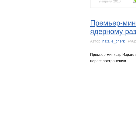
9 апреля 2010
Премьер-мини
ядерному ра
Автор:
natalie_cherk
|
Рубр
Премьер-министр Израиля
нераспространению.