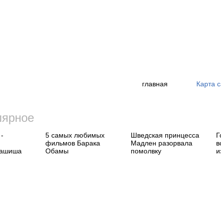
главная
Карта 
лярное
-
5 самых любимых
Шведская принцесса
Г
фильмов Барака
Мадлен разорвала
в
гашиша
Обамы
помолвку
и