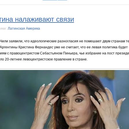
тина налаживают связи
ики:
Латинская Америка
Чили заявили, что идеологические разногласия не помешают двум странам т
Аргентины Кристина Фернандес уже не считает, что ее левая политика будет
ям с правоцентристом Себастьяном Пиньера, чье избрание на пост президе
о 20-летнее левоцентристское правление в стране.