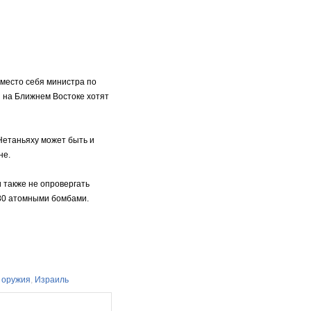
место себя министра по
ы на Ближнем Востоке хотят
Нетаньяху может быть и
не.
 также не опровергать
 80 атомными бомбами.
 оружия
,
Израиль