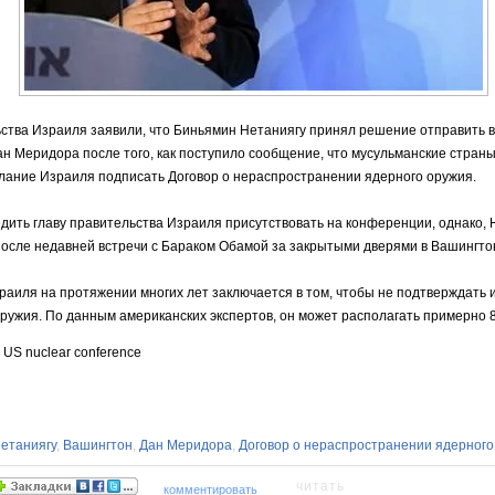
ства Израиля заявили, что Биньямин Нетаниягу принял решение отправить в
н Меридора после того, как поступило сообщение, что мусульманские стран
елание Израиля подписать Договор о нераспространении ядерного оружия.
ить главу правительства Израиля присутствовать на конференции, однако, 
после недавней встречи с Бараком Обамой за закрытыми дверями в Вашингто
иля на протяжении многих лет заключается в том, чтобы не подтверждать и
оружия. По данным американских экспертов, он может располагать примерно
 US nuclear conference
етаниягу
,
Вашингтон
,
Дан Меридора
,
Договор о нераспространении ядерного
читать
комментировать